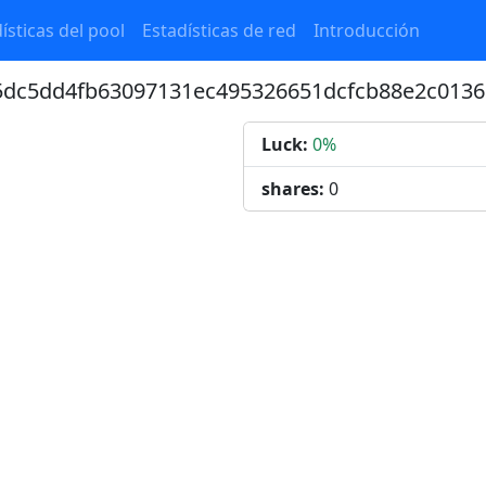
ísticas del pool
Estadísticas de red
Introducción
65dc5dd4fb63097131ec495326651dcfcb88e2c0136
Luck:
0%
shares:
0