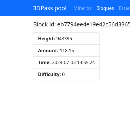
3DPass pool
Mineros
Bloques
Estad
Block id: eb7794ee4e19e42c56d33
Height:
948396
Amount:
118.15
Time:
2024-07-03 13:55:24
Difficulty:
0