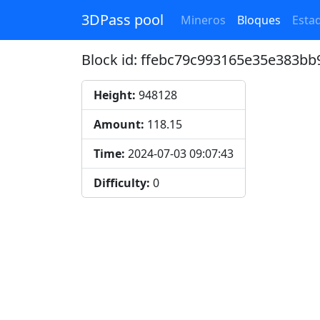
3DPass pool
Mineros
Bloques
Estad
Block id: ffebc79c993165e35e383b
Height:
948128
Amount:
118.15
Time:
2024-07-03 09:07:43
Difficulty:
0