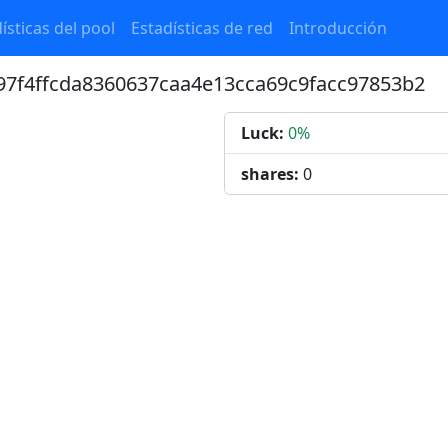
ísticas del pool
Estadísticas de red
Introducción
b97f4ffcda8360637caa4e13cca69c9facc97853b2
Luck:
0%
shares:
0