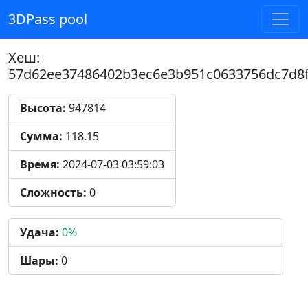
3DPass pool
Хеш:
57d62ee37486402b3ec6e3b951c0633756dc7d8f
Высота:
947814
Сумма:
118.15
Время:
2024-07-03 03:59:03
Сложность:
0
Удача:
0%
Шары:
0