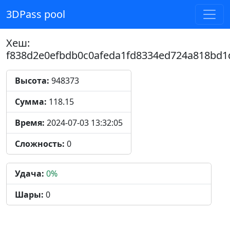
3DPass pool
Хеш:
f838d2e0efbdb0c0afeda1fd8334ed724a818bd1
Высота:
948373
Сумма:
118.15
Время:
2024-07-03 13:32:05
Сложность:
0
Удача:
0%
Шары:
0